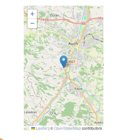
+
−
Leaflet
|
©
OpenStreetMap
contributors