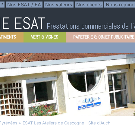
 ?
Nos ESAT / EA
Nos valeurs
Nos clients
Nous rejoind
E ESAT
Prestations commerciales de l
ÂTIMENTS
VERT & VIGNES
PAPETERIE & OBJET PUBLICITAIRE
-Pyrénées
»
ESAT Les Ateliers de Gascogne - Site d'Auch