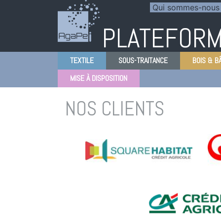
Aller
Panneau de gestion des cookies
Qui sommes-nous
au
PLATEFORM
contenu
principal
TEXTILE
SOUS-TRAITANCE
BOIS & B
MISE À DISPOSITION
NOS CLIENTS