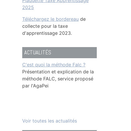
Plaquette Taxe Apprentissage
2025
Téléchargez le bordereau
de
collecte pour la taxe
d'apprentissage 2023.
ACTUALITÉS
2ème édition de T'CAP(h) dans la
C'est quoi la méthode Falc ?
Taxe apprentissage 2025
Haute-Garonne et le Tarn
Présentation et explication de la
méthode FALC, service proposé
par l'AgaPei
Voir toutes les actualités