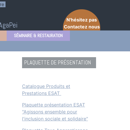
re
N'hésitez pas
'AgaPei
Contactez nous
SÉMINAIRE & RESTAURATION
PLAQUETTE DE PRÉSENTATION
Catalogue Produits et
Prestations ESAT
Plaquette présentation ESAT
"Agissons ensemble pour
l'inclusion sociale et solidaire"