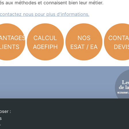
s aux méthodes et connaisent bien leur métier.
contactez nous pour plus d'informations.
ANTAGES
CALCUL
NOS
CONTA
LIENTS
AGEFIPH
ESAT / EA
DEVI
oser :
s
.