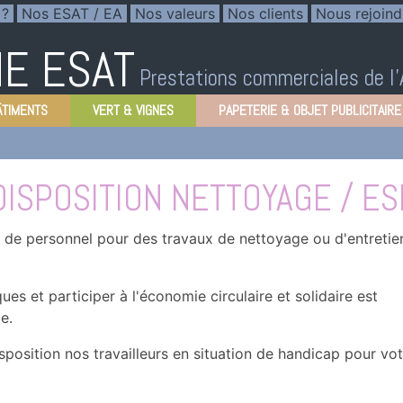
 ?
Nos ESAT / EA
Nos valeurs
Nos clients
Nous rejoind
E ESAT
Prestations commerciales de l
ÂTIMENTS
VERT & VIGNES
PAPETERIE & OBJET PUBLICITAIRE
DISPOSITION NETTOYAGE / E
 de personnel pour des travaux de nettoyage ou d'entretie
s et participer à l'économie circulaire et solidaire est
e.
position nos travailleurs en situation de handicap pour vot