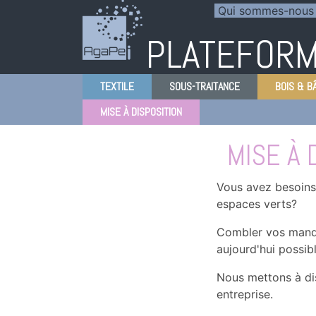
Aller
Panneau de gestion des cookies
Qui sommes-nous
au
PLATEFORM
contenu
principal
TEXTILE
SOUS-TRAITANCE
BOIS & B
MISE À DISPOSITION
MISE À 
Vous avez besoins
espaces verts?
Combler vos manque
aujourd'hui possibl
Nous mettons à dis
entreprise.