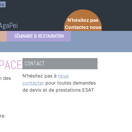
re
N'hésitez pas
'AgaPei
Contactez nous
SÉMINAIRE & RESTAURATION
SPACES VERTS
CONTACT
N'hésitez pas à
nous
n des
contacter
pour toutes demandes
de devis et de prestations ESAT
re