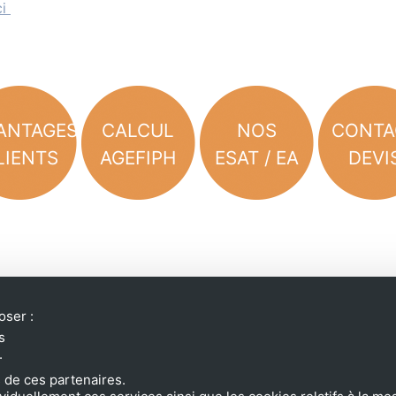
ci
ANTAGES
CALCUL
NOS
CONTA
LIENTS
AGEFIPH
ESAT / EA
DEVI
oser :
s
.
 de ces partenaires.