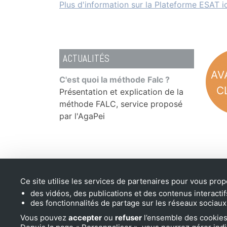
Plus d'information sur la Plateforme ESAT i
ACTUALITÉS
AV
2ème édition de T'CAP(h) dans la
C'est quoi la méthode Falc ?
Taxe apprentissage 2025
C
Haute-Garonne et le Tarn
Présentation et explication de la
méthode FALC, service proposé
par l'AgaPei
Voir toutes les actualités
Ce site utilise les services de partenaires pour vous prop
Mentions Légales
des vidéos, des publications et des contenus interactif
des fonctionnalités de partage sur les réseaux sociaux
Conditions générales
de vente
Vous pouvez
accepter
ou
refuser
l’ensemble des cookies