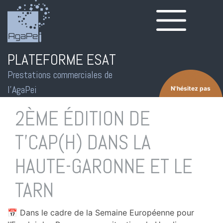
Aller
Panneau de gestion des cookies
au
contenu
principal
PLATEFORME ESAT
Prestations commerciales de
l'AgaPei
N'hésitez pas
Contactez nous
2ÈME ÉDITION DE
T'CAP(H) DANS LA
HAUTE-GARONNE ET LE
TARN
📅 Dans le cadre de la Semaine Européenne pour