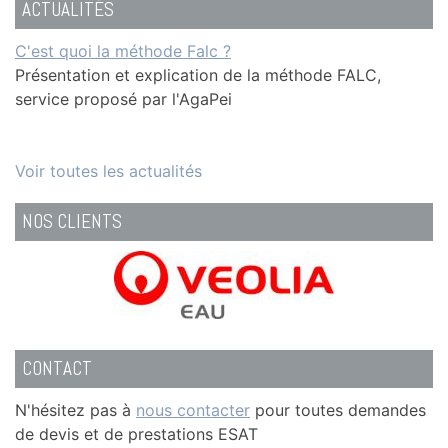
ACTUALITÉS
2ème édition de T'CAP(h) dans la Haute-Garonne et le
C'est quoi la méthode Falc ?
Taxe apprentissage 2025
Tarn
Présentation et explication de la méthode FALC,
service proposé par l'AgaPei
Voir toutes les actualités
NOS CLIENTS
CONTACT
N'hésitez pas à
nous contacter
pour toutes demandes
de devis et de prestations ESAT